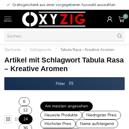
Gratisgeschenk aus einer vorgegebenen Auswahl auswählen
0
MENU
Startseite
/
Schlagworte
/
Tabula Rasa – Kreative Aromen
Artikel mit Schlagwort Tabula Rasa
– Kreative Aromen
Filter
6
Am meisten angesehen
12
Neueste Produkte
Niedrigster Preis
24
Höchster Preis
Name aufsteigend
36