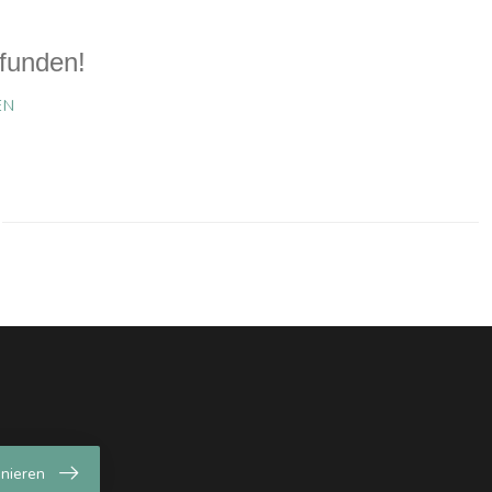
funden!
EN
nieren