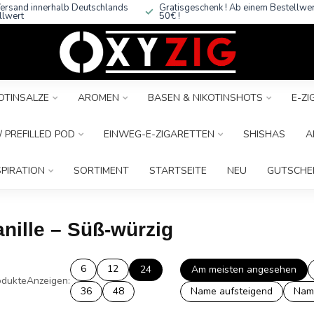
ersand innerhalb Deutschlands
Gratisgeschenk ! Ab einem Bestellwe
llwert
50€ !
OTINSALZE
AROMEN
BASEN & NIKOTINSHOTS
E-Z
 PREFILLED POD
EINWEG-E-ZIGARETTEN
SHISHAS
A
SPIRATION
SORTIMENT
STARTSEITE
NEU
GUTSCHE
anille – Süß-würzig
6
12
24
Am meisten angesehen
dukte
Anzeigen:
36
48
Name aufsteigend
Nam