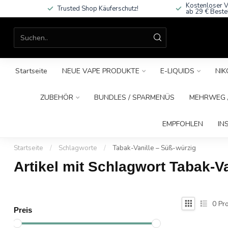
Kostenloser V
Trusted Shop Käuferschutz!
ab 29 € Beste
Startseite
NEUE VAPE PRODUKTE
E-LIQUIDS
NIK
ZUBEHÖR
BUNDLES / SPARMENÜS
MEHRWEG /
EMPFOHLEN
IN
Startseite
/
Schlagworte
/
Tabak-Vanille – Süß-würzig
Artikel mit Schlagwort Tabak-V
0
Pro
Preis