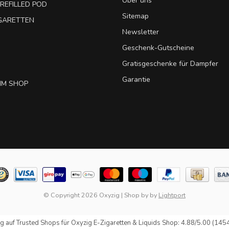
Über uns
REFILLED POD
Sitemap
IGARETTEN
Newsletter
Geschenk-Gutscheine
Gratisgeschenke für Dampfer
Garantie
IM SHOP
© Copyright 2026 Oxyzig
|
Shop by
by
Lightport
g auf
Trusted Shops
für Oxyzig E-Zigaretten & Liquids Shop: 4.88/5.00 (145