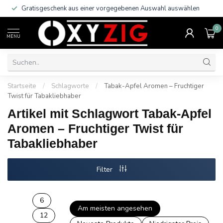
utschlands
ab 29 €
Gratisgeschenk ! Ab einem Bestellwert 
0
MENU
Startseite
/
Schlagworte
/
Tabak-Apfel Aromen – Fruchtiger
Twist für Tabakliebhaber
Artikel mit Schlagwort Tabak-Apfel
Aromen – Fruchtiger Twist für
Tabakliebhaber
Filter
6
Am meisten angesehen
12