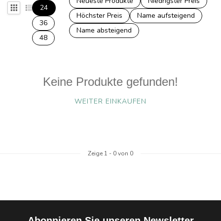
Neueste Produkte
Niedrigster Preis
24
Höchster Preis
Name aufsteigend
36
Name absteigend
48
Keine Produkte gefunden!
WEITER EINKAUFEN
Zeige
1
-
0
von 0
Abonnieren Sie unseren Newsletter