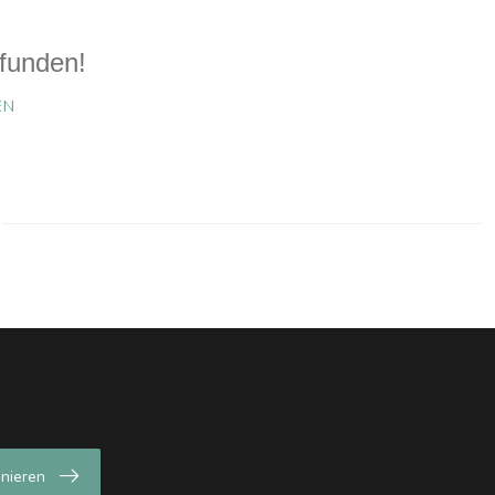
funden!
EN
nieren