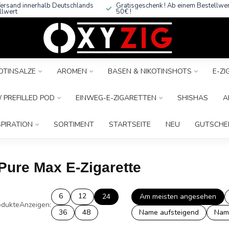
ersand innerhalb Deutschlands
Gratisgeschenk ! Ab einem Bestellwe
llwert
50€ !
OTINSALZE
AROMEN
BASEN & NIKOTINSHOTS
E-Z
 PREFILLED POD
EINWEG-E-ZIGARETTEN
SHISHAS
A
SPIRATION
SORTIMENT
STARTSEITE
NEU
GUTSCHE
 Pure Max E-Zigarette
6
12
24
Am meisten angesehen
dukte
Anzeigen:
36
48
Name aufsteigend
Nam