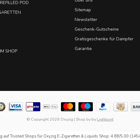
Über uns
REFILLED POD
Sitemap
IGARETTEN
Newsletter
Geschenk-Gutscheine
Gratisgeschenke für Dampfer
Garantie
IM SHOP
© Copyright 2026 Oxyzig
|
Shop by
by
Lightport
g auf
Trusted Shops
für Oxyzig E-Zigaretten & Liquids Shop: 4.88/5.00 (145