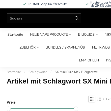
Kostenloser V
Trusted Shop Käuferschutz!
ab 29 € Beste
Startseite
NEUE VAPE PRODUKTE
E-LIQUIDS
NIK
ZUBEHÖR
BUNDLES / SPARMENÜS
MEHRWEG /
EMPFOHLEN
IN
Startseite
/
Schlagworte
/
SX Mini Pure Max E-Zigarette
Artikel mit Schlagwort SX Mini
0
Pro
Preis