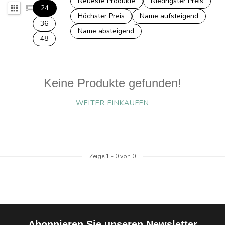
Neueste Produkte
Niedrigster Preis
24
Höchster Preis
Name aufsteigend
36
Name absteigend
48
Keine Produkte gefunden!
WEITER EINKAUFEN
Zeige
1
-
0
von 0
Abonnieren Sie unseren Newsletter