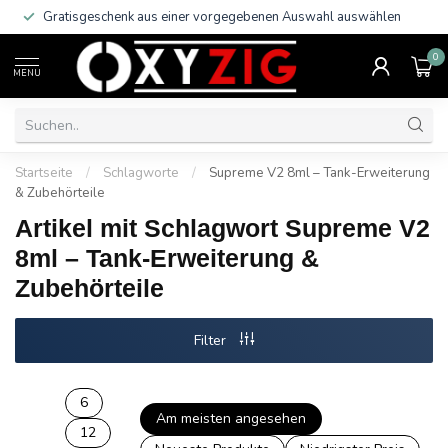
Gratisgeschenk aus einer vorgegebenen Auswahl auswählen
0
MENU
Startseite
/
Schlagworte
/
Supreme V2 8ml – Tank-Erweiterung
& Zubehörteile
Artikel mit Schlagwort Supreme V2
8ml – Tank-Erweiterung &
Zubehörteile
Filter
6
Am meisten angesehen
12