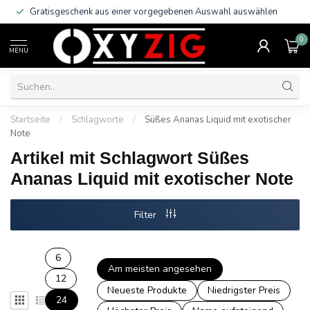
Gratisgeschenk aus einer vorgegebenen Auswahl auswählen
0
MENU
Startseite
/
Schlagworte
/
Süßes Ananas Liquid mit exotischer
Note
Artikel mit Schlagwort Süßes
Ananas Liquid mit exotischer Note
Filter
6
Am meisten angesehen
12
Neueste Produkte
Niedrigster Preis
24