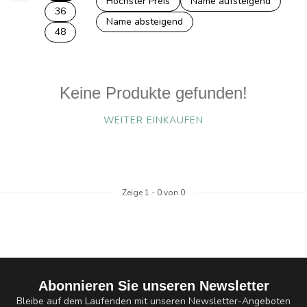
Höchster Preis
Name aufsteigend
36
Name absteigend
48
Keine Produkte gefunden!
WEITER EINKAUFEN
Zeige
1
-
0
von 0
Abonnieren Sie unseren Newsletter
Bleibe auf dem Laufenden mit unseren Newsletter-Angeboten