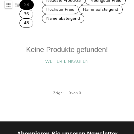
Neueste Produkte
Niedrigster Preis
24
Höchster Preis
Name aufsteigend
36
Name absteigend
48
Keine Produkte gefunden!
WEITER EINKAUFEN
Zeige
1
-
0
von 0
Abonnieren Sie unseren Newsletter