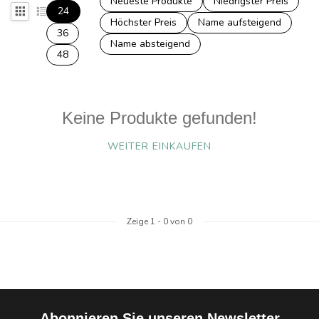
Neueste Produkte
Niedrigster Preis
24
Höchster Preis
Name aufsteigend
36
Name absteigend
48
Keine Produkte gefunden!
WEITER EINKAUFEN
Zeige
1
-
0
von 0
Abonnieren Sie unseren Newsletter