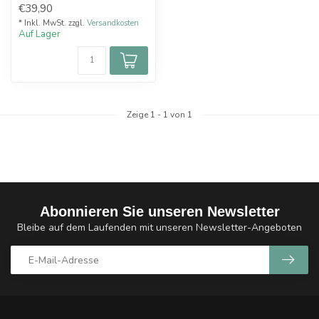
€39,90
Kili...
* Inkl. MwSt. zzgl.
Versandkosten
Auf Lager
Zeige
1
-
1
von 1
Abonnieren Sie unseren Newsletter
Bleibe auf dem Laufenden mit unseren Newsletter-Angeboten