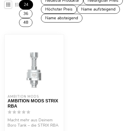
Neueste Produkte
Niedrigster Preis
24
Höchster Preis
Name aufsteigend
36
Name absteigend
48
AMBITION MODS
AMBITION MODS STRIX
RBA
Macht mehr aus Deinem
Boro Tank – die STRIX RBA
Einheit von Ambition Mods &