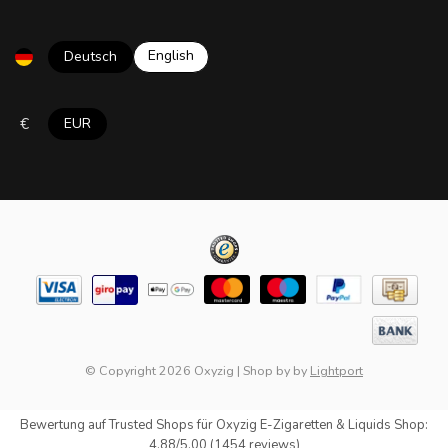
English
Deutsch
€
EUR
© Copyright 2026 Oxyzig
|
Shop by
by
Lightport
Bewertung auf
Trusted Shops
für Oxyzig E-Zigaretten & Liquids Shop:
4.88/5.00 (1454 reviews)