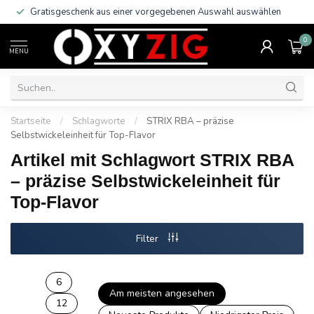
Gratisgeschenk aus einer vorgegebenen Auswahl auswählen
0
MENU
Startseite
/
Schlagworte
/
STRIX RBA – präzise
Selbstwickeleinheit für Top-Flavor
Artikel mit Schlagwort STRIX RBA
– präzise Selbstwickeleinheit für
Top-Flavor
Filter
6
Am meisten angesehen
12