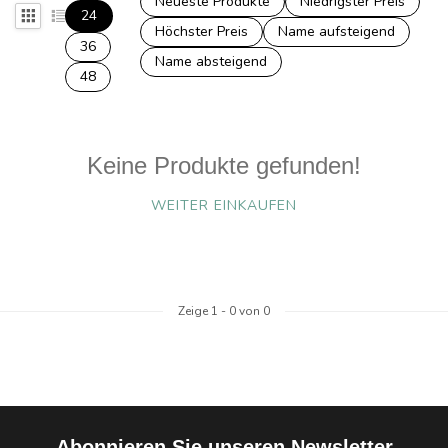
Neueste Produkte
Niedrigster Preis
24
Höchster Preis
Name aufsteigend
36
Name absteigend
48
Keine Produkte gefunden!
WEITER EINKAUFEN
Zeige
1
-
0
von 0
Abonnieren Sie unseren Newsletter