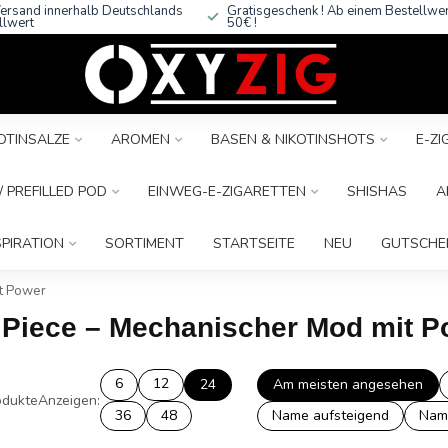
ersand innerhalb Deutschlands
Gratisgeschenk ! Ab einem Bestellwe
llwert
50€ !
OTINSALZE
AROMEN
BASEN & NIKOTINSHOTS
E-Z
 PREFILLED POD
EINWEG-E-ZIGARETTEN
SHISHAS
A
SPIRATION
SORTIMENT
STARTSEITE
NEU
GUTSCHE
it Power
d Piece – Mechanischer Mod mit 
6
12
24
Am meisten angesehen
dukte
Anzeigen:
36
48
Name aufsteigend
Nam