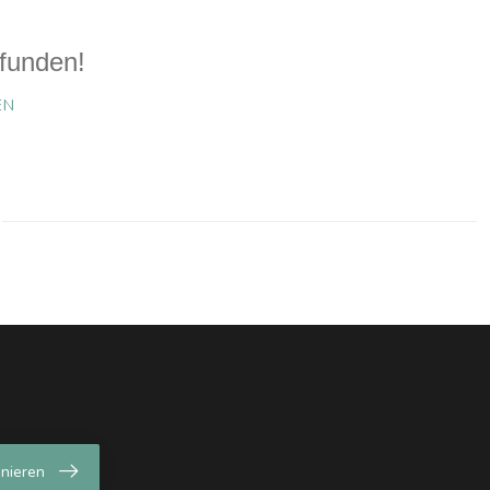
funden!
EN
nieren