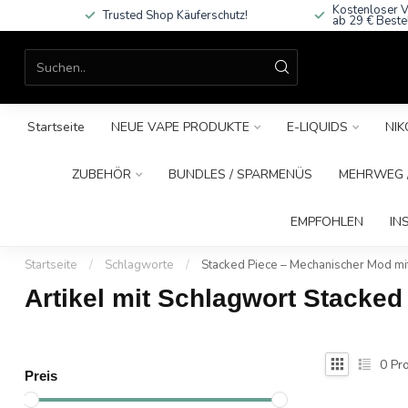
Kostenloser V
Trusted Shop Käuferschutz!
ab 29 € Beste
Startseite
NEUE VAPE PRODUKTE
E-LIQUIDS
NIK
ZUBEHÖR
BUNDLES / SPARMENÜS
MEHRWEG /
EMPFOHLEN
IN
Startseite
/
Schlagworte
/
Stacked Piece – Mechanischer Mod m
Artikel mit Schlagwort Stacke
0
Pro
Preis