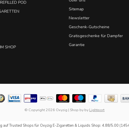
Über uns
REFILLED POD
Sitemap
IGARETTEN
Newsletter
Geschenk-Gutscheine
Gratisgeschenke für Dampfer
Garantie
IM SHOP
© Copyright 2026 Oxyzig
|
Shop by
by
Lightport
g auf
Trusted Shops
für Oxyzig E-Zigaretten & Liquids Shop: 4.88/5.00 (145