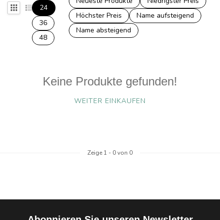
Neueste Produkte
Niedrigster Preis
24
Höchster Preis
Name aufsteigend
36
Name absteigend
48
Keine Produkte gefunden!
WEITER EINKAUFEN
Zeige
1
-
0
von 0
Abonnieren Sie unseren Newsletter