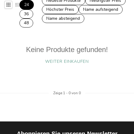
Neueste Produkte
Niedrigster Preis
24
Höchster Preis
Name aufsteigend
36
Name absteigend
48
Keine Produkte gefunden!
WEITER EINKAUFEN
Zeige
1
-
0
von 0
Abonnieren Sie unseren Newsletter