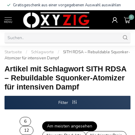
Gratisgeschenk aus einer vorgegebenen Auswahl auswählen
0
MENU
Startseite
/
Schlagworte
/
SITH RDSA – Rebuildable Squonker-
Atomizer für intensiven Dampf
Artikel mit Schlagwort SITH RDSA
– Rebuildable Squonker-Atomizer
für intensiven Dampf
Filter
6
Am meisten angesehen
12