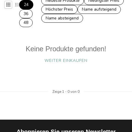
Neueste Produkte
Niedrigster Preis
24
Höchster Preis
Name aufsteigend
36
Name absteigend
48
Keine Produkte gefunden!
WEITER EINKAUFEN
Zeige
1
-
0
von 0
Abonnieren Sie unseren Newsletter