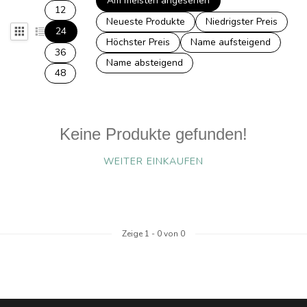
Am meisten angesehen
12
Neueste Produkte
Niedrigster Preis
24
Höchster Preis
Name aufsteigend
36
Name absteigend
48
Keine Produkte gefunden!
WEITER EINKAUFEN
Zeige
1
-
0
von 0