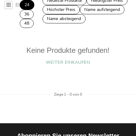
Neueste Produkte
Niedrigster Preis
24
Höchster Preis
Name aufsteigend
36
Name absteigend
48
Keine Produkte gefunden!
WEITER EINKAUFEN
Zeige
1
-
0
von 0
Abonnieren Sie unseren Newsletter