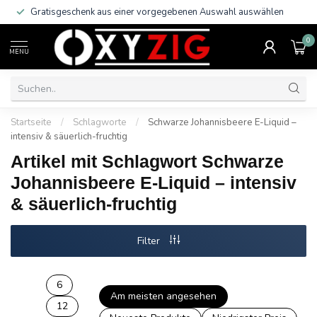
Gratisgeschenk aus einer vorgegebenen Auswahl auswählen
0
MENU
Startseite
/
Schlagworte
/
Schwarze Johannisbeere E-Liquid –
intensiv & säuerlich-fruchtig
Artikel mit Schlagwort Schwarze
Johannisbeere E-Liquid – intensiv
& säuerlich-fruchtig
Filter
6
Am meisten angesehen
12