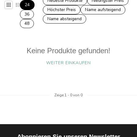
Neueste Produkte
Niedrigster Preis
24
Höchster Preis
Name aufsteigend
36
Name absteigend
48
Keine Produkte gefunden!
WEITER EINKAUFEN
Zeige
1
-
0
von 0
Abonnieren Sie unseren Newsletter