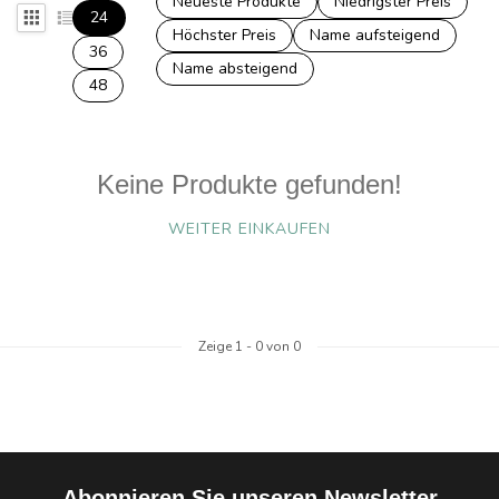
Neueste Produkte
Niedrigster Preis
24
Höchster Preis
Name aufsteigend
36
Name absteigend
48
Keine Produkte gefunden!
WEITER EINKAUFEN
Zeige
1
-
0
von 0
Abonnieren Sie unseren Newsletter