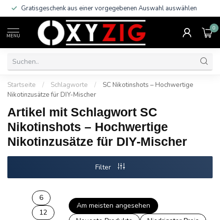
Gratisgeschenk aus einer vorgegebenen Auswahl auswählen
0
MENU
Startseite
/
Schlagworte
/
SC Nikotinshots – Hochwertige
Nikotinzusätze für DIY-Mischer
Artikel mit Schlagwort SC
Nikotinshots – Hochwertige
Nikotinzusätze für DIY-Mischer
Filter
6
Am meisten angesehen
12