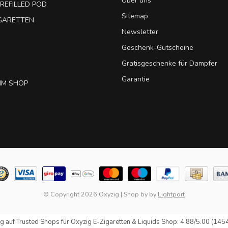
Über uns
REFILLED POD
Sitemap
IGARETTEN
Newsletter
Geschenk-Gutscheine
Gratisgeschenke für Dampfer
Garantie
IM SHOP
© Copyright 2026 Oxyzig
|
Shop by
by
Lightport
g auf
Trusted Shops
für Oxyzig E-Zigaretten & Liquids Shop: 4.88/5.00 (145