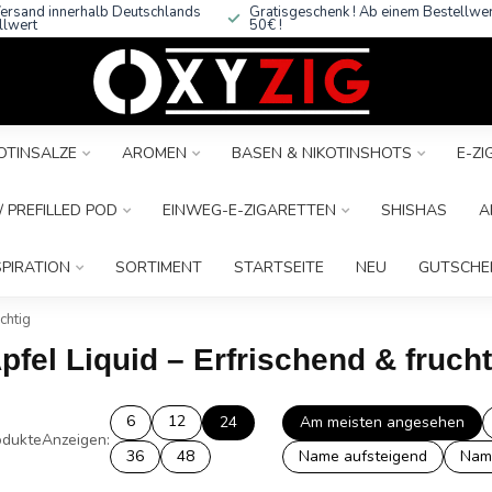
ersand innerhalb Deutschlands
Gratisgeschenk ! Ab einem Bestellwe
llwert
50€ !
OTINSALZE
AROMEN
BASEN & NIKOTINSHOTS
E-Z
 PREFILLED POD
EINWEG-E-ZIGARETTEN
SHISHAS
A
SPIRATION
SORTIMENT
STARTSEITE
NEU
GUTSCHE
chtig
pfel Liquid – Erfrischend & frucht
6
12
24
Am meisten angesehen
dukte
Anzeigen:
36
48
Name aufsteigend
Nam