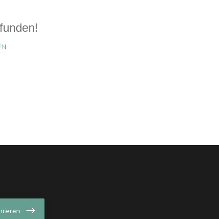
funden!
EN
nieren