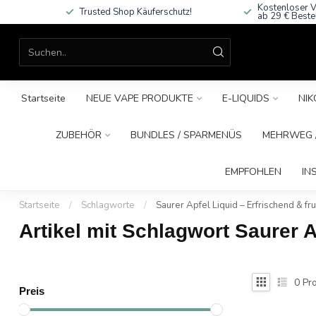
Kostenloser V
Trusted Shop Käuferschutz!
ab 29 € Beste
Startseite
NEUE VAPE PRODUKTE
E-LIQUIDS
NIK
ZUBEHÖR
BUNDLES / SPARMENÜS
MEHRWEG /
EMPFOHLEN
IN
Startseite
/
Schlagworte
/
Saurer Apfel Liquid – Erfrischend & fru
Artikel mit Schlagwort Saurer A
0
Pro
Preis