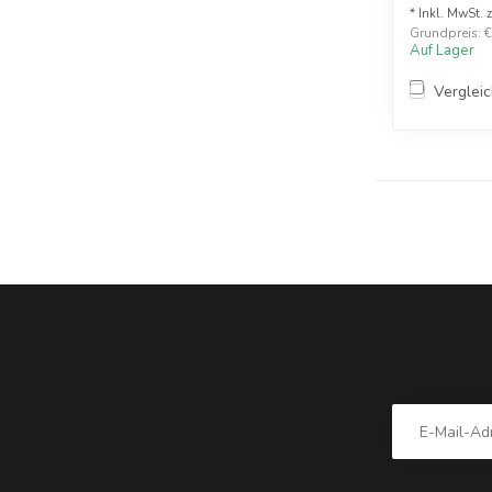
* Inkl. MwSt. 
Grundpreis: €1
Auf Lager
Verglei