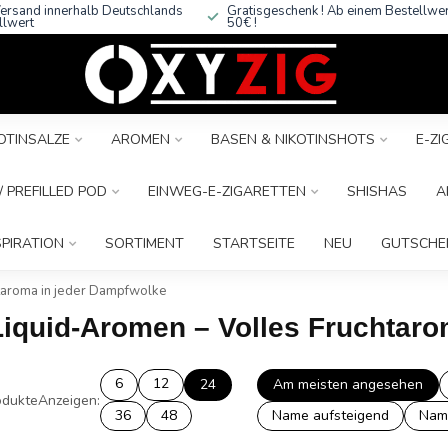
ersand innerhalb Deutschlands
Gratisgeschenk ! Ab einem Bestellwe
llwert
50€ !
OTINSALZE
AROMEN
BASEN & NIKOTINSHOTS
E-Z
 PREFILLED POD
EINWEG-E-ZIGARETTEN
SHISHAS
A
SPIRATION
SORTIMENT
STARTSEITE
NEU
GUTSCHE
htaroma in jeder Dampfwolke
 Liquid-Aromen – Volles Fruchtar
6
12
24
Am meisten angesehen
dukte
Anzeigen:
36
48
Name aufsteigend
Nam