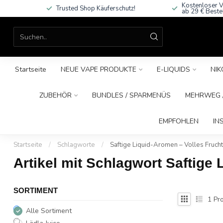
Kostenloser V
Trusted Shop Käuferschutz!
ab 29 € Beste
Startseite
NEUE VAPE PRODUKTE
E-LIQUIDS
NIK
ZUBEHÖR
BUNDLES / SPARMENÜS
MEHRWEG /
EMPFOHLEN
IN
Startseite
/
Schlagworte
/
Saftige Liquid-Aromen – Volles Fruc
Artikel mit Schlagwort Saftige
SORTIMENT
1
Pro
Alle Sortiment