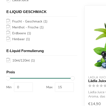
Lädla Juice
E-LIQUID GESCHMACK
Frucht - Geschmack
(1)
Menthol - Frische
(1)
Erdbeere
(1)
Himbeer
(1)
E-Liquid Formulierung
10ml/120ml
(1)
Preis
LÄDLA JUIC
Lädla Jui
Min
Max
Lädla Juice
Aroma, das 
fruc...
€14,90