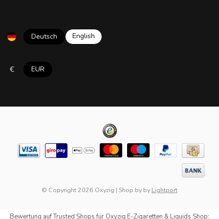
English
Deutsch
€
EUR
© Copyright 2026 Oxyzig
|
Shop by
by
Lightport
Bewertung auf
Trusted Shops
für Oxyzig E-Zigaretten & Liquids Shop: