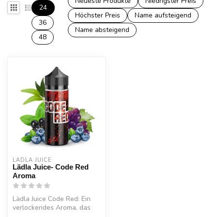
Neueste Produkte
Niedrigster Preis
24
Höchster Preis
Name aufsteigend
36
Name absteigend
48
LÄDLA JUICE
Lädla Juice- Code Red
Aroma
Lädla Juice Code Red: Ein
verlockendes Aroma, das
die Sinne weckt mit einem