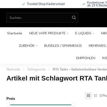
Kostenloser V
Trusted Shop Käuferschutz!
ab 29 € Beste
Startseite
NEUE VAPE PRODUKTE
E-LIQUIDS
NIK
ZUBEHÖR
BUNDLES / SPARMENÜS
MEHRWEG /
EMPFOHLEN
IN
Startseite
/
Schlagworte
/
RTA Tanks – Selbstwickelbare Verdam
Artikel mit Schlagwort RTA Tan
0
Pro
Preis