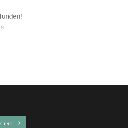
funden!
EN
nieren