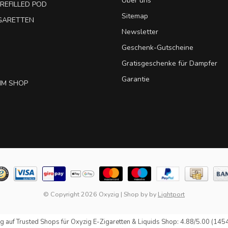
Über uns
REFILLED POD
Sitemap
IGARETTEN
Newsletter
Geschenk-Gutscheine
Gratisgeschenke für Dampfer
Garantie
IM SHOP
© Copyright 2026 Oxyzig
|
Shop by
by
Lightport
g auf
Trusted Shops
für Oxyzig E-Zigaretten & Liquids Shop: 4.88/5.00 (145