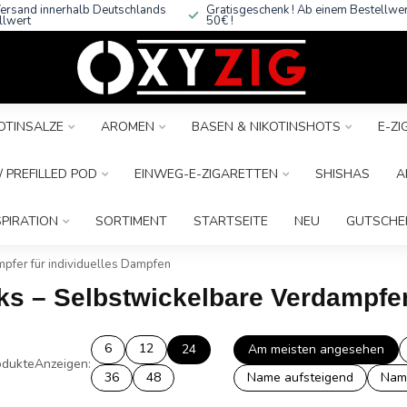
ersand innerhalb Deutschlands
Gratisgeschenk ! Ab einem Bestellwe
llwert
50€ !
OTINSALZE
AROMEN
BASEN & NIKOTINSHOTS
E-Z
 PREFILLED POD
EINWEG-E-ZIGARETTEN
SHISHAS
A
SPIRATION
SORTIMENT
STARTSEITE
NEU
GUTSCHE
pfer für individuelles Dampfen
ks – Selbstwickelbare Verdampfer
6
12
24
Am meisten angesehen
dukte
Anzeigen:
36
48
Name aufsteigend
Nam