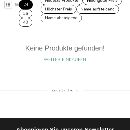
Neueste Produkte
Niedrigster Preis
24
Höchster Preis
Name aufsteigend
36
Name absteigend
48
Keine Produkte gefunden!
WEITER EINKAUFEN
Zeige
1
-
0
von 0
Abonnieren Sie unseren Newsletter