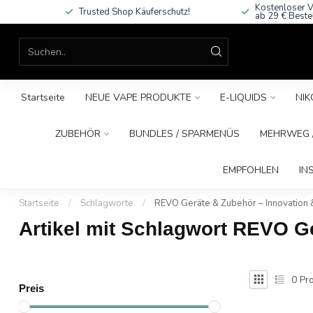
Kostenloser V
Trusted Shop Käuferschutz!
ab 29 € Beste
Startseite
NEUE VAPE PRODUKTE
E-LIQUIDS
NIK
ZUBEHÖR
BUNDLES / SPARMENÜS
MEHRWEG /
EMPFOHLEN
IN
Startseite
/
Schlagworte
/
REVO Geräte & Zubehör – Innovation 
Artikel mit Schlagwort REVO G
0
Pro
Preis