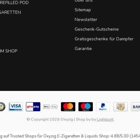
Über uns
REFILLED POD
Sitemap
IGARETTEN
Newsletter
Geschenk-Gutscheine
Gratisgeschenke für Dampfer
Garantie
IM SHOP
© Copyright 2026 Oxyzig
|
Shop by
by
Lightport
g auf
Trusted Shops
für Oxyzig E-Zigaretten & Liquids Shop: 4.88/5.00 (145