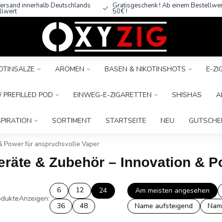
ersand innerhalb Deutschlands
Gratisgeschenk ! Ab einem Bestellwe
llwert
50€ !
OTINSALZE
AROMEN
BASEN & NIKOTINSHOTS
E-Z
 PREFILLED POD
EINWEG-E-ZIGARETTEN
SHISHAS
A
SPIRATION
SORTIMENT
STARTSEITE
NEU
GUTSCHE
& Power für anspruchsvolle Vaper
eräte & Zubehör – Innovation & P
6
12
24
Am meisten angesehen
dukte
Anzeigen:
36
48
Name aufsteigend
Nam