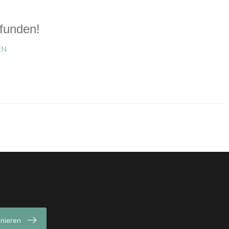
funden!
EN
nieren