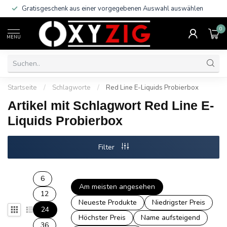
Gratisgeschenk aus einer vorgegebenen Auswahl auswählen
0
MENU
Startseite
/
Schlagworte
/
Red Line E-Liquids Probierbox
Artikel mit Schlagwort Red Line E-
Liquids Probierbox
Filter
6
Am meisten angesehen
12
Neueste Produkte
Niedrigster Preis
24
Höchster Preis
Name aufsteigend
36