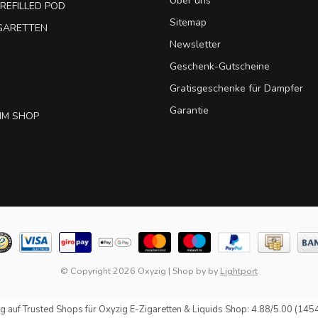
Über uns
REFILLED POD
Sitemap
IGARETTEN
Newsletter
Geschenk-Gutscheine
Gratisgeschenke für Dampfer
Garantie
IM SHOP
© Copyright 2026 Oxyzig
|
Shop by
by
Lightport
g auf
Trusted Shops
für Oxyzig E-Zigaretten & Liquids Shop: 4.88/5.00 (145