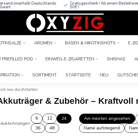
ersand innerhalb Deutschlands
Gratisgeschenk ! Ab einem Bestellwe
llwert
50€ !
OTINSALZE
AROMEN
BASEN & NIKOTINSHOTS
E-Z
 PREFILLED POD
EINWEG-E-ZIGARETTEN
SHISHAS
A
SPIRATION
SORTIMENT
STARTSEITE
NEU
GUTSCHE
oll neu durchstarten
Akkuträger & Zubehör – Kraftvoll
6
12
24
Am meisten angesehen
dukte
Anzeigen:
36
48
Name aufsteigend
Nam