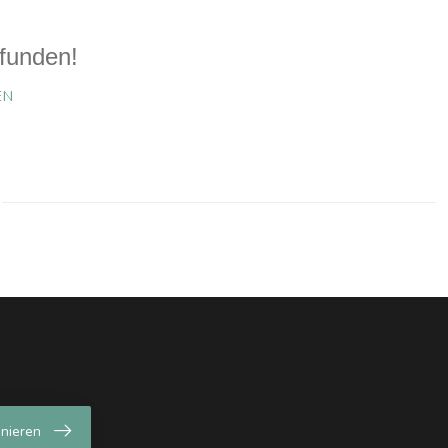
funden!
EN
nieren