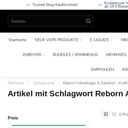
Kostenloser V
Trusted Shop Käuferschutz!
ab 29 € Beste
Startseite
NEUE VAPE PRODUKTE
E-LIQUIDS
NIK
ZUBEHÖR
BUNDLES / SPARMENÜS
MEHRWEG /
EMPFOHLEN
IN
Startseite
/
Schlagworte
/
Reborn Akkuträger & Zubehör – Kraftv
Artikel mit Schlagwort Reborn 
0
Pro
Preis