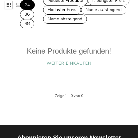
Neueste Produkte
Niedrigster Preis
24
Höchster Preis
Name aufsteigend
36
Name absteigend
48
Keine Produkte gefunden!
WEITER EINKAUFEN
Zeige
1
-
0
von 0
Abonnieren Sie unseren Newsletter