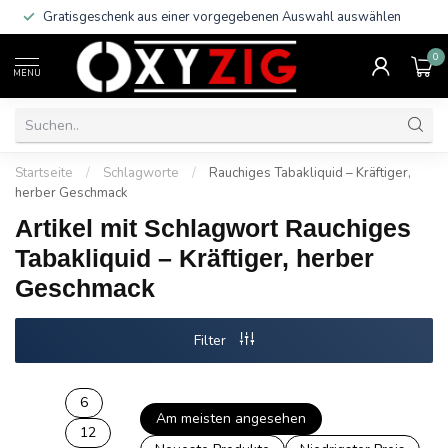
Gratisgeschenk aus einer vorgegebenen Auswahl auswählen
0
MENU
Startseite
/
Schlagworte
/
Rauchiges Tabakliquid – Kräftiger,
herber Geschmack
Artikel mit Schlagwort Rauchiges
Tabakliquid – Kräftiger, herber
Geschmack
Filter
6
Am meisten angesehen
12