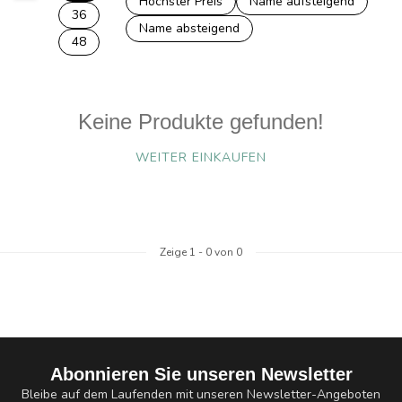
Höchster Preis
Name aufsteigend
36
Name absteigend
48
Keine Produkte gefunden!
WEITER EINKAUFEN
Zeige
1
-
0
von 0
Abonnieren Sie unseren Newsletter
Bleibe auf dem Laufenden mit unseren Newsletter-Angeboten