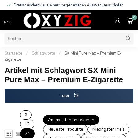
Gratisgeschenk aus einer vorgegebenen Auswahl auswählen
0
MENU
Startseite
/
Schlagworte
/
SX Mini Pure Max – Premium E-
Zigarette
Artikel mit Schlagwort SX Mini
Pure Max – Premium E-Zigarette
Filter
6
Am meisten angesehen
12
Neueste Produkte
Niedrigster Preis
24