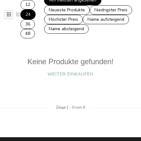
Am meisten angesehen
12
Neueste Produkte
Niedrigster Preis
24
Höchster Preis
Name aufsteigend
36
Name absteigend
48
Keine Produkte gefunden!
WEITER EINKAUFEN
Zeige
1
-
0
von 0