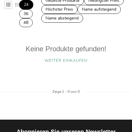
Neueste Produkte
Niedrigster Preis
24
Höchster Preis
Name aufsteigend
36
Name absteigend
48
Keine Produkte gefunden!
WEITER EINKAUFEN
Zeige
1
-
0
von 0
Abonnieren Sie unseren Newsletter