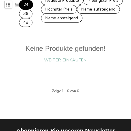
Neueste Produkte
Niedrigster Preis
24
Höchster Preis
Name aufsteigend
36
Name absteigend
48
Keine Produkte gefunden!
WEITER EINKAUFEN
Zeige
1
-
0
von 0
Abonnieren Sie unseren Newsletter