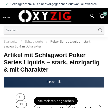
Gratisgeschenk aus einer vorgegebenen Auswahl auswählen
0
MENU
Startseite
/
Schlagworte
/
Poker Series Liquids – stark,
einzigartig & mit Charakter
Artikel mit Schlagwort Poker
Series Liquids – stark, einzigartig
& mit Charakter
Filter
6
Am meisten angesehen
12