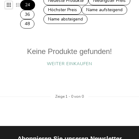
Neueste Produkte
Niedrigster Preis
24
Höchster Preis
Name aufsteigend
36
Name absteigend
48
Keine Produkte gefunden!
WEITER EINKAUFEN
Zeige
1
-
0
von 0
Abonnieren Sie unseren Newsletter