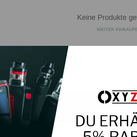
Keine Produkte ge
WEITER EINKAUF
Zeige
1
-
0
von 0
Abonnieren Sie unseren Newsletter
Bleibe auf dem Laufenden mit unseren Newsletter-Angeboten
Abon