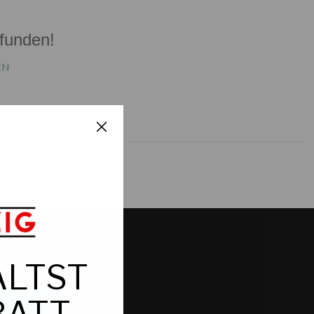
funden!
EN
nieren