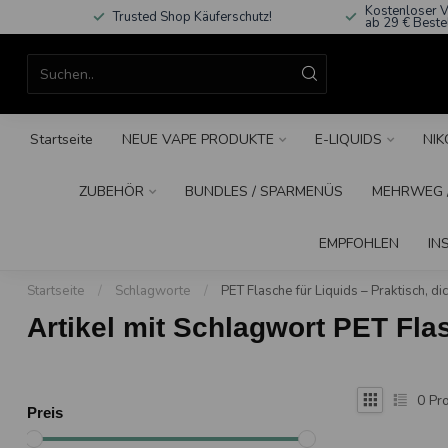
Kostenloser V
Trusted Shop Käuferschutz!
ab 29 € Beste
Startseite
NEUE VAPE PRODUKTE
E-LIQUIDS
NIK
ZUBEHÖR
BUNDLES / SPARMENÜS
MEHRWEG /
EMPFOHLEN
IN
Startseite
/
Schlagworte
/
PET Flasche für Liquids – Praktisch, dic
Artikel mit Schlagwort PET Flas
0
Pro
Preis