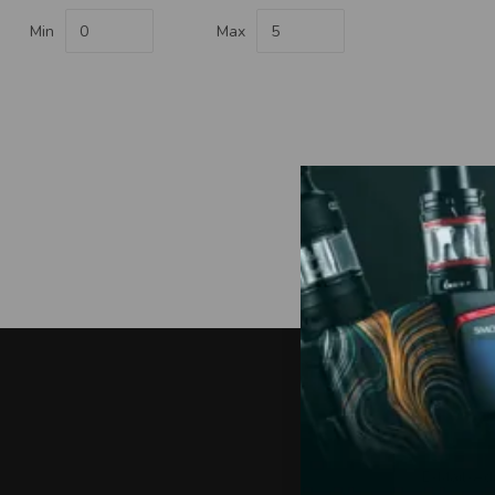
Min
Max