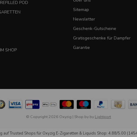
Über uns
REFILLED POD
Sitemap
IGARETTEN
Newsletter
Geschenk-Gutscheine
Gratisgeschenke für Dampfer
Garantie
IM SHOP
© Copyright 2026 Oxyzig
|
Shop by
by
Lightport
g auf
Trusted Shops
für Oxyzig E-Zigaretten & Liquids Shop: 4.88/5.00 (145