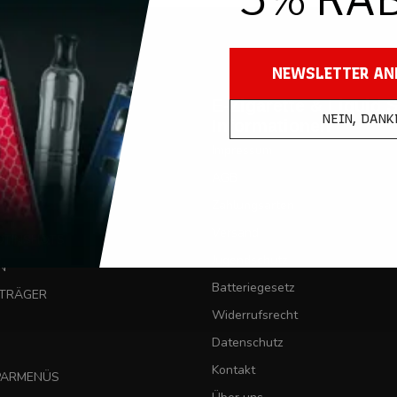
en
E-Zigarette & Liquid 
Informationen
PRODUKTE
Impressum
AGB
E
Zahlungsarten
Versand
OTINSHOTS
Jugendschutz
N
Batteriegesetz
UTRÄGER
Widerrufsrecht
Datenschutz
Kontakt
SPARMENÜS