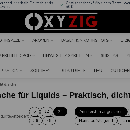
ersand innerhalb Deutschlands
Gratisgeschenk ! Ab einem Bestellwe
llwert
50€ !
OTINSALZE
AROMEN
BASEN & NIKOTINSHOTS
E-Z
 PREFILLED POD
EINWEG-E-ZIGARETTEN
SHISHAS
A
SPIRATION
SORTIMENT
STARTSEITE
NEU
GUTSCHE
ht & sicher
che für Liquids – Praktisch, dich
6
12
24
Am meisten angesehen
dukte
Anzeigen:
36
48
Name aufsteigend
Nam