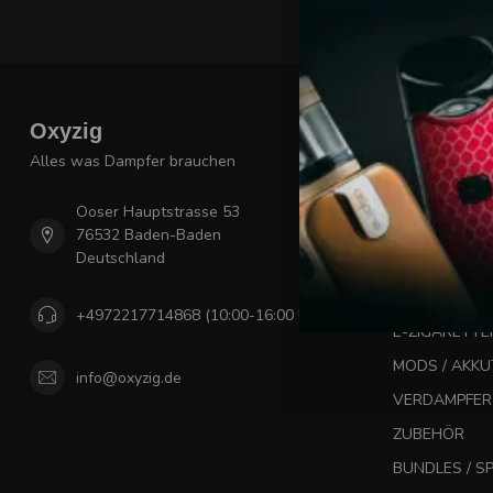
Oxyzig
Kategori
Alles was Dampfer brauchen
NEUE VAPE 
E-LIQUIDS
Ooser Hauptstrasse 53
NIKOTINSALZ
76532 Baden-Baden
Deutschland
AROMEN
BASEN & NIK
+4972217714868 (10:00-16:00 Uhr)
E-ZIGARETTE
MODS / AKK
info@oxyzig.de
VERDAMPFER
ZUBEHÖR
BUNDLES / 