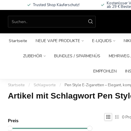
Kostenloser V
Trusted Shop Käuferschutz!
ab 29 € Beste
Startseite
NEUE VAPE PRODUKTE
E-LIQUIDS
NIK
ZUBEHÖR
BUNDLES / SPARMENÜS
MEHRWEG /
EMPFOHLEN
IN
Startseite
/
Schlagworte
/
Pen Style E-Zigaretten – Elegant, kom
Artikel mit Schlagwort Pen Sty
0
Pro
Preis