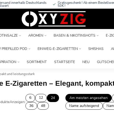
ersand innerhalb Deutschlands
Gratisgeschenk ! Ab einem Bestellwe
llwert
50€ !
OTINSALZE
AROMEN
BASEN & NIKOTINSHOTS
E-Z
 PREFILLED POD
EINWEG-E-ZIGARETTEN
SHISHAS
A
SPIRATION
SORTIMENT
STARTSEITE
NEU
GUTSCHE
pakt und leistungsstark
le E-Zigaretten – Elegant, kompak
6
12
24
Am meisten angesehen
dukte
Anzeigen:
36
48
Name aufsteigend
Nam