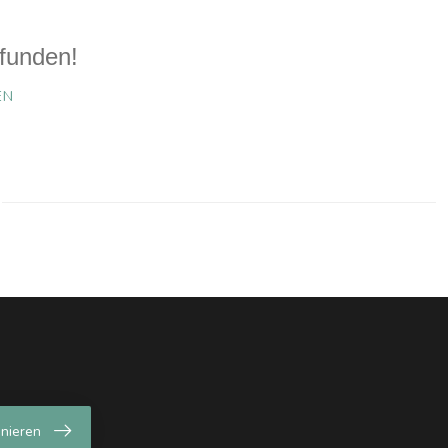
funden!
EN
nieren