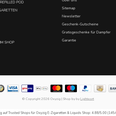
Über uns
REFILLED POD
Sitemap
IGARETTEN
Newsletter
Geschenk-Gutscheine
Gratisgeschenke für Dampfer
Garantie
IM SHOP
© Copyright 2026 Oxyzig
|
Shop by
by
Lightport
g auf
Trusted Shops
für Oxyzig E-Zigaretten & Liquids Shop: 4.88/5.00 (145