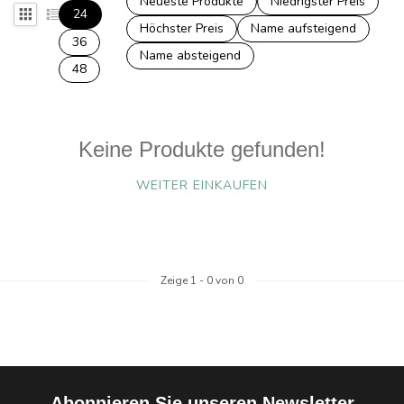
Neueste Produkte
Niedrigster Preis
24
Höchster Preis
Name aufsteigend
36
Name absteigend
48
Keine Produkte gefunden!
WEITER EINKAUFEN
Zeige
1
-
0
von 0
Abonnieren Sie unseren Newsletter