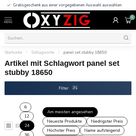
Gratisgeschenk aus einer vorgegebenen Auswahl auswählen
0
MENU
Startseite
/
Schlagworte
/
panel set stubby 18650
Artikel mit Schlagwort panel set
stubby 18650
Filter
6
Am meisten angesehen
12
Neueste Produkte
Niedrigster Preis
24
Höchster Preis
Name aufsteigend
36