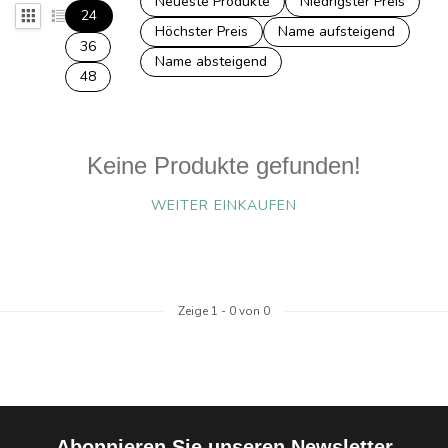
Neueste Produkte
Niedrigster Preis
24
Höchster Preis
Name aufsteigend
36
Name absteigend
48
Keine Produkte gefunden!
WEITER EINKAUFEN
Zeige
1
-
0
von 0
Abonnieren Sie unseren Newsletter