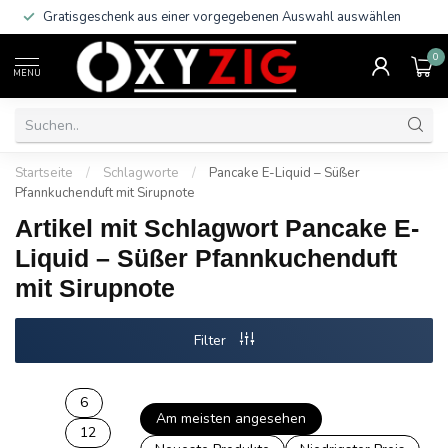
Gratisgeschenk aus einer vorgegebenen Auswahl auswählen
0
MENU
Startseite
/
Schlagworte
/
Pancake E-Liquid – Süßer
Pfannkuchenduft mit Sirupnote
Artikel mit Schlagwort Pancake E-
Liquid – Süßer Pfannkuchenduft
mit Sirupnote
Filter
6
Am meisten angesehen
12