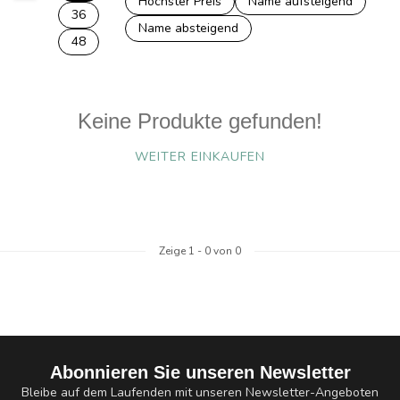
Höchster Preis
Name aufsteigend
36
Name absteigend
48
Keine Produkte gefunden!
WEITER EINKAUFEN
Zeige
1
-
0
von 0
Abonnieren Sie unseren Newsletter
Bleibe auf dem Laufenden mit unseren Newsletter-Angeboten