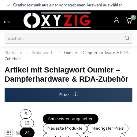
Gratisgeschenk aus einer vorgegebenen Auswahl auswählen
0
MENU
Startseite
/
Schlagworte
/
Oumier – Dampferhardware & RDA-
Zubehör
Artikel mit Schlagwort Oumier –
Dampferhardware & RDA-Zubehör
Filter
6
Am meisten angesehen
12
Neueste Produkte
Niedrigster Preis
24