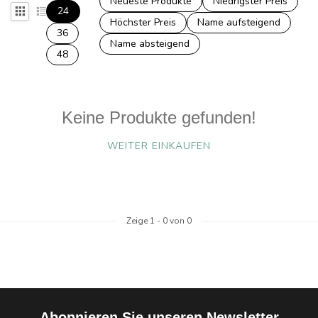
Neueste Produkte
Niedrigster Preis
24
Höchster Preis
Name aufsteigend
36
Name absteigend
48
Keine Produkte gefunden!
WEITER EINKAUFEN
Zeige
1
-
0
von 0
Abonnieren Sie unseren Newsletter