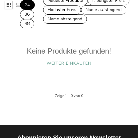
Neueste Produkte
Niedrigster Preis
24
Höchster Preis
Name aufsteigend
36
Name absteigend
48
Keine Produkte gefunden!
WEITER EINKAUFEN
Zeige
1
-
0
von 0
Abonnieren Sie unseren Newsletter