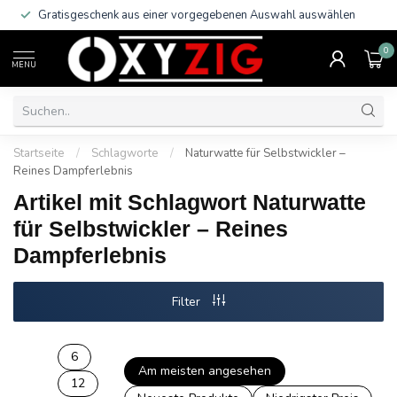
Gratisgeschenk aus einer vorgegebenen Auswahl auswählen
0
MENU
Startseite
/
Schlagworte
/
Naturwatte für Selbstwickler –
Reines Dampferlebnis
Artikel mit Schlagwort Naturwatte
für Selbstwickler – Reines
Dampferlebnis
Filter
6
Am meisten angesehen
12