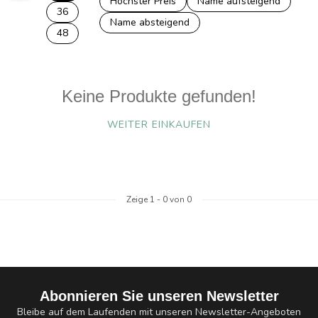
Höchster Preis
Name aufsteigend
36
Name absteigend
48
Keine Produkte gefunden!
WEITER EINKAUFEN
Zeige
1
-
0
von 0
Abonnieren Sie unseren Newsletter
Bleibe auf dem Laufenden mit unseren Newsletter-Angeboten