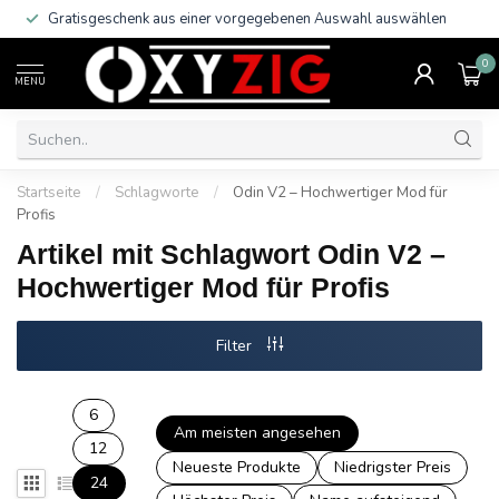
Gratisgeschenk aus einer vorgegebenen Auswahl auswählen
0
MENU
Startseite
/
Schlagworte
/
Odin V2 – Hochwertiger Mod für
Profis
Artikel mit Schlagwort Odin V2 –
Hochwertiger Mod für Profis
Filter
6
Am meisten angesehen
12
Neueste Produkte
Niedrigster Preis
24