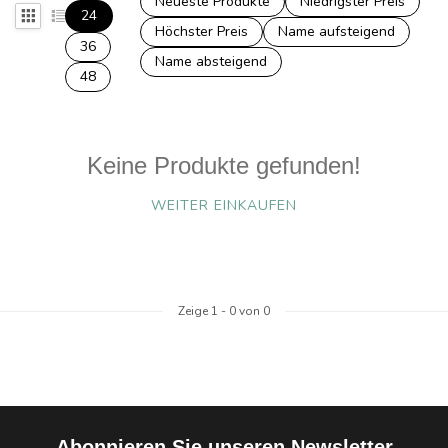
Neueste Produkte
Niedrigster Preis
24
Höchster Preis
Name aufsteigend
36
Name absteigend
48
Keine Produkte gefunden!
WEITER EINKAUFEN
Zeige
1
-
0
von 0
Abonnieren Sie unseren Newsletter