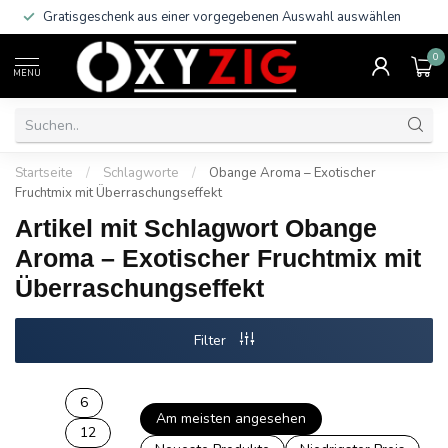
Gratisgeschenk aus einer vorgegebenen Auswahl auswählen
0
MENU
Startseite
/
Schlagworte
/
Obange Aroma – Exotischer
Fruchtmix mit Überraschungseffekt
Artikel mit Schlagwort Obange
Aroma – Exotischer Fruchtmix mit
Überraschungseffekt
Filter
6
Am meisten angesehen
12