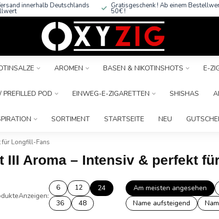
ersand innerhalb Deutschlands
Gratisgeschenk ! Ab einem Bestellwe
llwert
50€ !
OTINSALZE
AROMEN
BASEN & NIKOTINSHOTS
E-Z
 PREFILLED POD
EINWEG-E-ZIGARETTEN
SHISHAS
A
SPIRATION
SORTIMENT
STARTSEITE
NEU
GUTSCHE
 für Longfill-Fans
 III Aroma – Intensiv & perfekt fü
6
12
24
Am meisten angesehen
dukte
Anzeigen:
36
48
Name aufsteigend
Nam