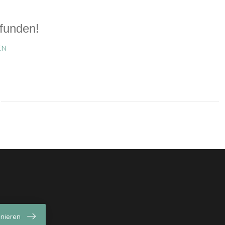
funden!
EN
nieren