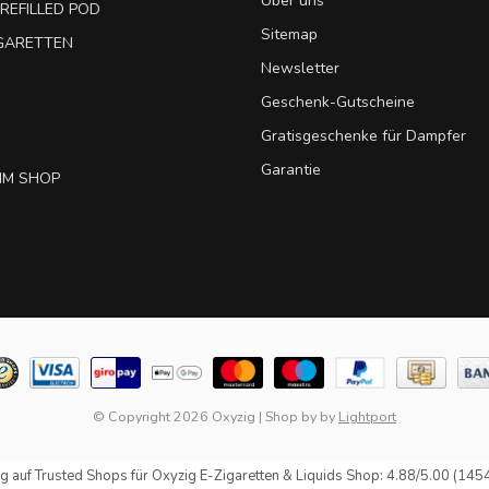
Über uns
REFILLED POD
Sitemap
IGARETTEN
Newsletter
Geschenk-Gutscheine
Gratisgeschenke für Dampfer
Garantie
IM SHOP
© Copyright 2026 Oxyzig
|
Shop by
by
Lightport
g auf
Trusted Shops
für Oxyzig E-Zigaretten & Liquids Shop: 4.88/5.00 (145