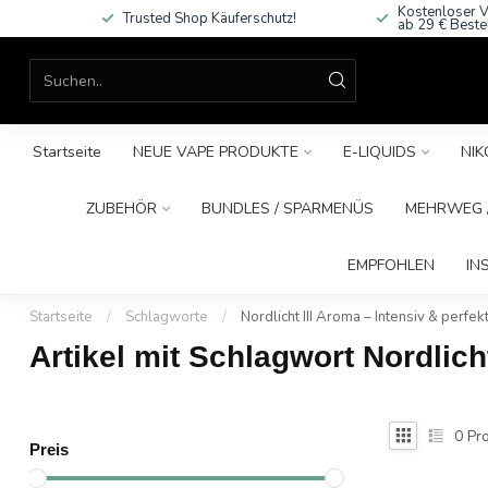
Kostenloser V
Trusted Shop Käuferschutz!
ab 29 € Beste
Startseite
NEUE VAPE PRODUKTE
E-LIQUIDS
NIK
ZUBEHÖR
BUNDLES / SPARMENÜS
MEHRWEG /
EMPFOHLEN
IN
Startseite
/
Schlagworte
/
Nordlicht III Aroma – Intensiv & perfekt
Artikel mit Schlagwort Nordlicht
0
Pro
Preis