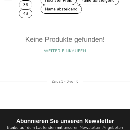
Höchster Preis
Name aufsteigend
36
Name absteigend
48
Keine Produkte gefunden!
WEITER EINKAUFEN
Zeige
1
-
0
von 0
Abonnieren Sie unseren Newsletter
Bleibe auf dem Laufenden mit unseren Newsletter-Angeboten