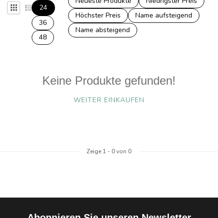
Neueste Produkte
Niedrigster Preis
24
Höchster Preis
Name aufsteigend
36
Name absteigend
48
Keine Produkte gefunden!
WEITER EINKAUFEN
Zeige
1
-
0
von 0
Abonnieren Sie unseren Newsletter