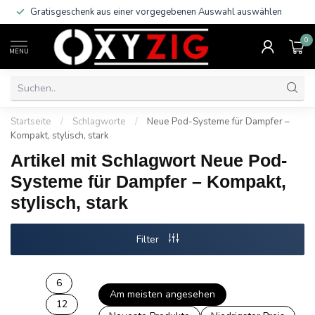
Gratisgeschenk aus einer vorgegebenen Auswahl auswählen
0
MENU
Startseite
/
Schlagworte
/
Neue Pod-Systeme für Dampfer –
Kompakt, stylisch, stark
Artikel mit Schlagwort Neue Pod-
Systeme für Dampfer – Kompakt,
stylisch, stark
Filter
6
Am meisten angesehen
12