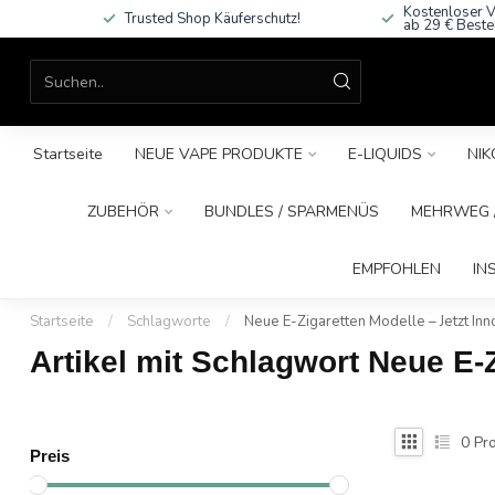
Kostenloser V
Trusted Shop Käuferschutz!
ab 29 € Beste
Startseite
NEUE VAPE PRODUKTE
E-LIQUIDS
NIK
ZUBEHÖR
BUNDLES / SPARMENÜS
MEHRWEG /
EMPFOHLEN
IN
Startseite
/
Schlagworte
/
Neue E-Zigaretten Modelle – Jetzt Inn
Artikel mit Schlagwort Neue E-Z
0
Pro
Preis