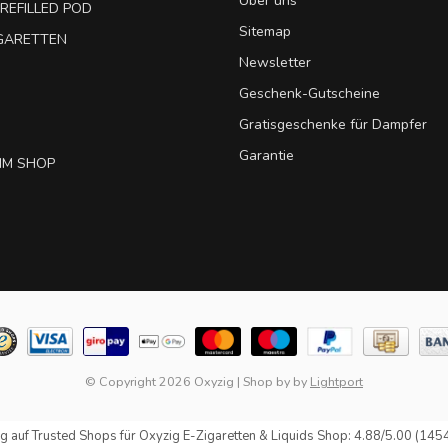
Über uns
REFILLED POD
Sitemap
IGARETTEN
Newsletter
Geschenk-Gutscheine
Gratisgeschenke für Dampfer
Garantie
IM SHOP
© Copyright 2026 Oxyzig
|
Shop by
by
Lightport
g auf
Trusted Shops
für Oxyzig E-Zigaretten & Liquids Shop: 4.88/5.00 (145