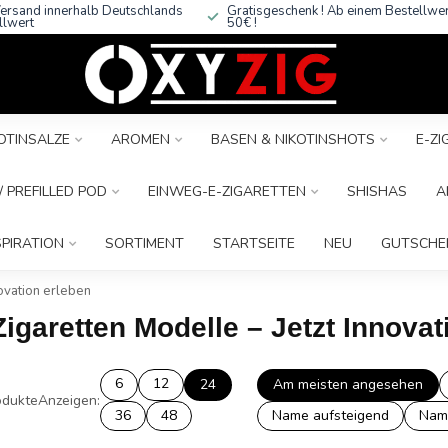
ersand innerhalb Deutschlands
Gratisgeschenk ! Ab einem Bestellwe
llwert
50€ !
OTINSALZE
AROMEN
BASEN & NIKOTINSHOTS
E-Z
 PREFILLED POD
EINWEG-E-ZIGARETTEN
SHISHAS
A
SPIRATION
SORTIMENT
STARTSEITE
NEU
GUTSCHE
ovation erleben
igaretten Modelle – Jetzt Innovat
6
12
24
Am meisten angesehen
dukte
Anzeigen:
36
48
Name aufsteigend
Nam