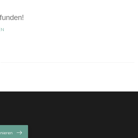
funden!
EN
nieren