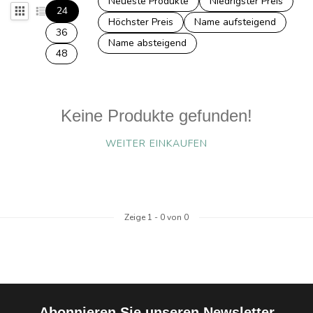
Neueste Produkte
Niedrigster Preis
24
Höchster Preis
Name aufsteigend
36
Name absteigend
48
Keine Produkte gefunden!
WEITER EINKAUFEN
Zeige
1
-
0
von 0
Abonnieren Sie unseren Newsletter