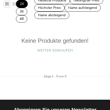
Neueste Produkte
Niedrigster Preis
24
Höchster Preis
Name aufsteigend
36
Name absteigend
48
Keine Produkte gefunden!
WEITER EINKAUFEN
Zeige
1
-
0
von 0
Abonnieren Sie unseren Newsletter