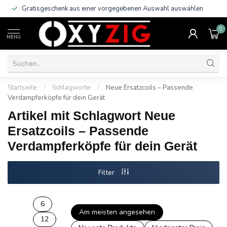
Gratisgeschenk aus einer vorgegebenen Auswahl auswählen
0
MENU
Startseite
/
Schlagworte
/
Neue Ersatzcoils – Passende
Verdampferköpfe für dein Gerät
Artikel mit Schlagwort Neue
Ersatzcoils – Passende
Verdampferköpfe für dein Gerät
Filter
6
Am meisten angesehen
12