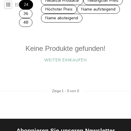
Neueste Produkte
Niedrigster Preis
24
Höchster Preis
Name aufsteigend
36
Name absteigend
48
Keine Produkte gefunden!
WEITER EINKAUFEN
Zeige
1
-
0
von 0
Abonnieren Sie unseren Newsletter