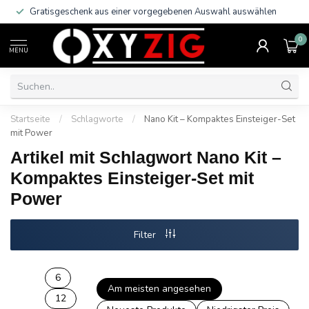
Gratisgeschenk aus einer vorgegebenen Auswahl auswählen
0
MENU
Startseite
/
Schlagworte
/
Nano Kit – Kompaktes Einsteiger-Set
mit Power
Artikel mit Schlagwort Nano Kit –
Kompaktes Einsteiger-Set mit
Power
Filter
6
Am meisten angesehen
12