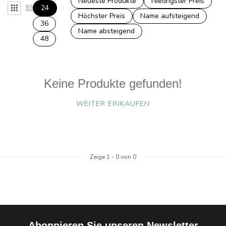
Neueste Produkte
Niedrigster Preis
24
Höchster Preis
Name aufsteigend
36
Name absteigend
48
Keine Produkte gefunden!
WEITER EINKAUFEN
Zeige
1
-
0
von 0
Abonnieren Sie unseren Newsletter